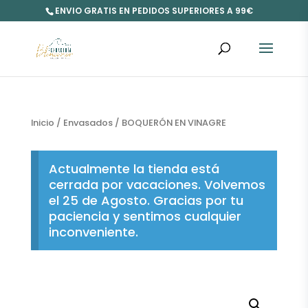
ENVIO GRATIS EN PEDIDOS SUPERIORES A 99€
Inicio
/
Envasados
/ BOQUERÓN EN VINAGRE
Actualmente la tienda está
cerrada por vacaciones. Volvemos
el 25 de Agosto. Gracias por tu
paciencia y sentimos cualquier
inconveniente.