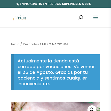
ENVIO GRATIS EN PEDIDOS SUPERIORES A 99€
Inicio
/
Pescados
/ MERO NACIONAL
Actualmente la tienda está
cerrada por vacaciones. Volvemos
el 25 de Agosto. Gracias por tu
paciencia y sentimos cualquier
inconveniente.